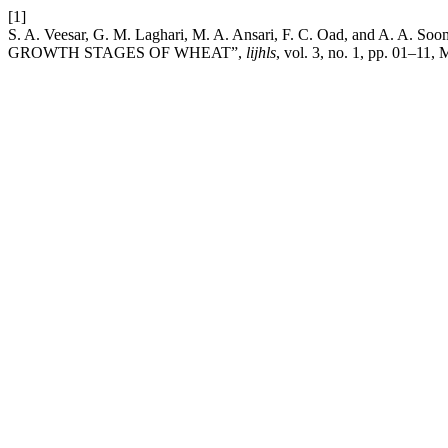
[1]
S. A. Veesar, G. M. Laghari, M. A. Ansari, F. C. Oad, and 
GROWTH STAGES OF WHEAT”,
lijhls
, vol. 3, no. 1, pp. 01–11, 